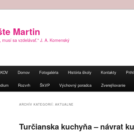
šte Martin
, musí sa vzdelávať." J. A. Komenský
AKOV
Domov
Fotogaléria
História školy
Kontakty
Prih
údium
Rozvrh
ŠkVP
Výchovný poradca
Zverejňovanie
ARCHÍV KATEGORIÍ:
AKTUALNE
Turčianska kuchyňa – návrat k