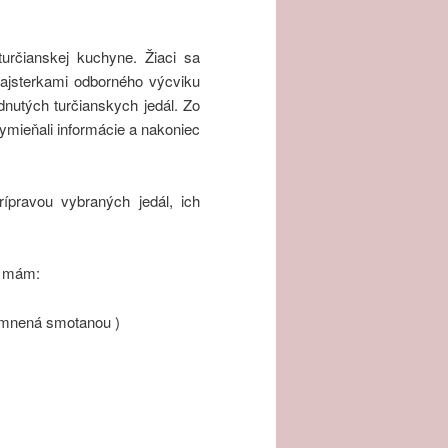
určianskej kuchyne. Žiaci sa
ajsterkami odborného výcviku
dnutých turčianskych jedál. Zo
ymieňali informácie a nakoniec
ípravou vybraných jedál, ich
ch mám:
jemnená smotanou )