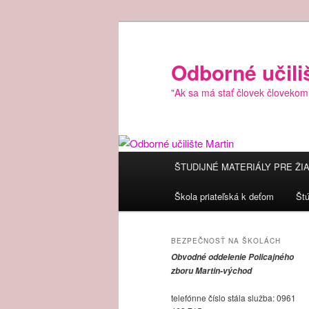
Preskočiť
Preskočiť
na
na
primárny
sekundárny
Odborné učili
obsah
obsah
"Ak sa má stať človek človekom
Hlavné
ŠTUDIJNÉ MATERIÁLY PRE ŽI
menu
Škola priateľská k deťom
Št
BEZPEČNOSŤ NA ŠKOLÁCH
Obvodné oddelenie Policajného
zboru Martin-východ
telefónne číslo stála služba: 0961