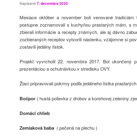
Napísané
7. decembra 2020
Mesiace október a november boli venované tradíciám t
postupne zoznamovali s kuchyňou prastarých mám, s m
zbierali informácie a recepty známych, ale aj dávno zabu
zozbieraných receptov vytvorili nástenku, vzájomne si pov
zostavili jedálny lístok.
Projekt vyvrcholil 22. novembra 2017. Bol ukončený pr
prezentáciou a ochutnávkou v stredisku OVY.
Žiaci pripravovali pokrmy podľa jedálneho lístka prastarý
Bočpor
( hustá polievka z drobov a koreňovej zeleniny z
Domáci chlieb
Zemiaková baba
( pečená na plechu )