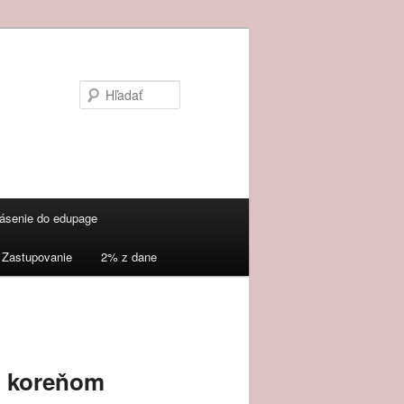
Hľadať
lásenie do edupage
Zastupovanie
2% z dane
u koreňom