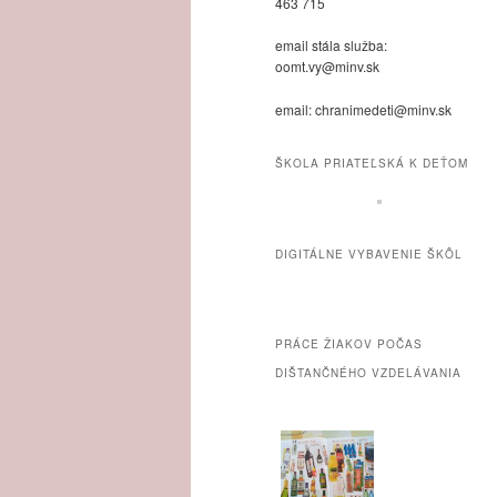
463 715
email stála služba:
oomt.vy@minv.sk
email: chranimedeti@minv.sk
ŠKOLA PRIATEĽSKÁ K DEŤOM
DIGITÁLNE VYBAVENIE ŠKÔL
PRÁCE ŽIAKOV POČAS
DIŠTANČNÉHO VZDELÁVANIA