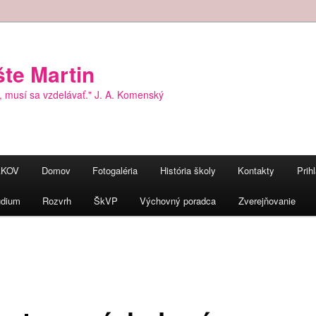
šte Martin
, musí sa vzdelávať." J. A. Komenský
AKOV
Domov
Fotogaléria
História školy
Kontakty
Prih
údium
Rozvrh
ŠkVP
Výchovný poradca
Zverejňovanie