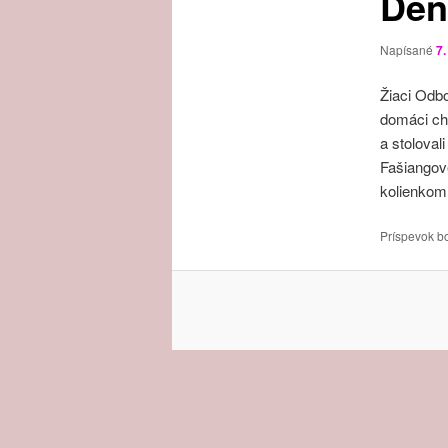
Deň
Napísané
7
Žiaci Odbo
domáci chl
a stoloval
Fašiangové
kolienkom
Príspevok b