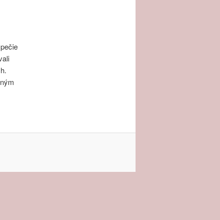
 pečie
ali
h.
deným