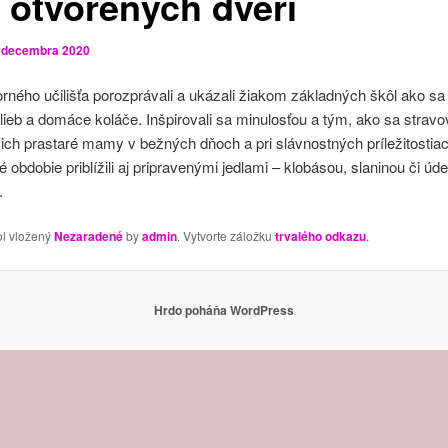
 otvorených dverí
. decembra 2020
rného učilišťa porozprávali a ukázali žiakom základných škôl ako sa
ieb a domáce koláče. Inšpirovali sa minulosťou a tým, ako sa stravov
i ich prastaré mamy v bežných dňoch a pri slávnostných príležitostiac
 obdobie priblížili aj pripravenými jedlami – klobásou, slaninou či ú
.
ol vložený
Nezaradené
by
admin
. Vytvorte záložku
trvalého odkazu
.
Hrdo poháňa WordPress