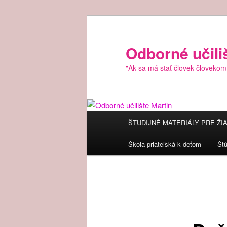
Preskočiť
na
primárny
Odborné učili
obsah
"Ak sa má stať človek človekom
Hlavné
ŠTUDIJNÉ MATERIÁLY PRE ŽI
menu
Škola priateľská k deťom
Št
Navigácia
článkami