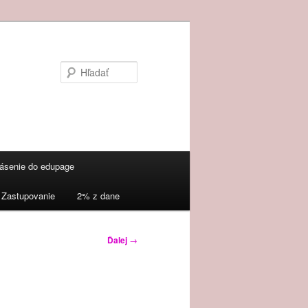
Hľadať
lásenie do edupage
Zastupovanie
2% z dane
Ďalej
→